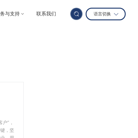
务与支持
联系我们
语言切换
首页
售后服务
选择海特的理由
客户”，
· 雄厚的生产实力
关键，坚
· 多元化产品体系
专业、周