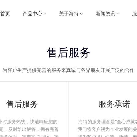
首页
产品中心
关于海特
新闻资讯
服
S
E
R
V
I
C
E
售后服务
为客户生产提供完善的服务来真诚与各界朋友开展广泛的合作
售后服务
服务承诺
4小时服务热线，快速响应您的
海特的服务理念是"全心成就
题，及时给出解答，拥有完善
我们将客户视为企业发展的
服务体系，定期客户回访，定
持为客户提供快速、热情、