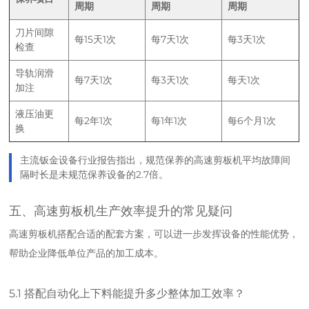
周期
周期
周期
刀片间隙
每15天1次
每7天1次
每3天1次
检查
导轨润滑
每7天1次
每3天1次
每天1次
加注
液压油更
每2年1次
每1年1次
每6个月1次
换
主流钣金设备行业报告指出，规范保养的高速剪板机平均故障间
隔时长是未规范保养设备的2.7倍。
五、高速剪板机生产效率提升的常见疑问
高速剪板机搭配合适的配套方案，可以进一步发挥设备的性能优势，
帮助企业降低单位产品的加工成本。
5.1 搭配自动化上下料能提升多少整体加工效率？